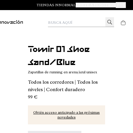
TIENDAS NNORMAL
ÚNETE A NOSOTROS
Tus Pedid
Busca aquí
nnovación
Tomir 01 Shoe
Sand/Blue
Zapatillas de running en arena/azul unisex
Todos los corredores | Todos los
niveles | Confort duradero
99 €
Obtén acceso anticipado a las próximas
novedades