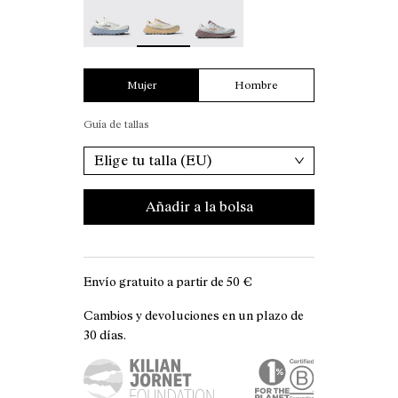
Tomir 01 Shoe White/Blue - N2ZTR01-003
Tomir 01 Shoe Sand/Blue - N2ZTR01-002 
Tomir 01 Shoe Grey/Purple - N
Mujer
Hombre
Guía de tallas
Elige tu talla (EU)
Añadir a la bolsa
Envío gratuito a partir de
50 €
Cambios y devoluciones en un plazo de
30 días.