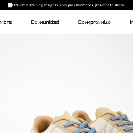
NNormal Training Insights, solo para miembros. ¡Inscríbete ahora!
mbre
Comunidad
Compromiso
I