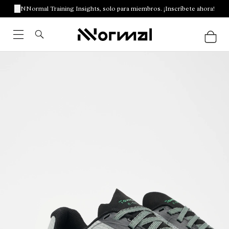
NNormal Training Insights, solo para miembros. ¡Inscríbete ahora!