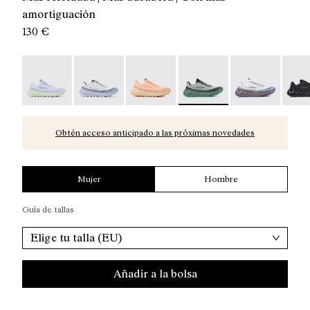
amortiguación
130 €
Tomir 02 Blue/Green - N2ZTR02-014
Tomir 02 Blue - N2ZTR02-013
Tomir 02 Orange - N2ZTR02-010
Tomir 02 Green - N2ZTR02
Tomir 02 White
Tomir
Obtén acceso anticipado a las próximas novedades
Mujer
Hombre
Guía de tallas
Elige tu talla (EU)
Añadir a la bolsa