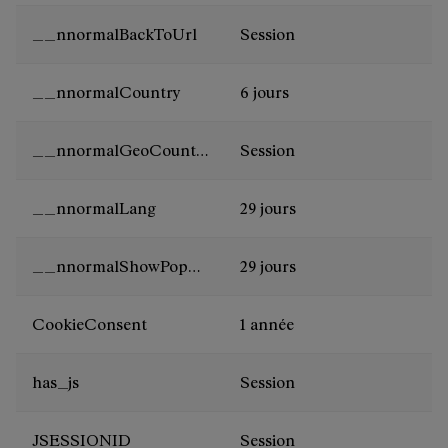
__nnormalBackToUrl
Session
__nnormalCountry
6 jours
__nnormalGeoCountry
Session
__nnormalLang
29 jours
__nnormalShowPopUp
29 jours
CookieConsent
1 année
has_js
Session
JSESSIONID
Session