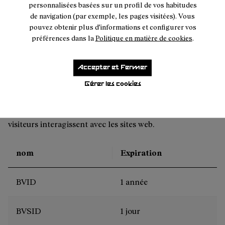
personnalisées basées sur un profil de vos habitudes
oct8ne-checkdomain-result
Session
de navigation (par exemple, les pages visitées). Vous
pouvez obtenir plus d'informations et configurer vos
préférences dans la
Politique en matière de cookies
.
1
2
Accepter et Fermer
Statistiques
Off
Gérer les cookies
Les cookies statistiques aident les propriétaires du site
web, par la collecte et la communication d'informations
de manière anonyme, à comprendre comment les
visiteurs interagissent avec les sites web.
nom
Expiration
BVID
1 année
BVSID
1 jour