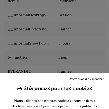
debug
Persistent
__nnormalDesktopVersion
Session
__nnormalPreferencesCookies
1 année
__nnormalShowPopUpNews
6 jours
bv_metrics
1 jour
BVBRANDID
1 année
Continuer sans accepter
BVBRANDSID
1 jour
Préférences pour les cookies
i18next
Session
Nous utilisons nos propres cookies et ceux de tiers à
des fins d'analyse et pour vous présenter des publicités