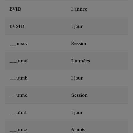
BVID
1 année
BVSID
1 jour
__mxsv
Session
__utma
2 années
__utmb
1 jour
__utmc
Session
__utmt
1 jour
__utmz
6 mois