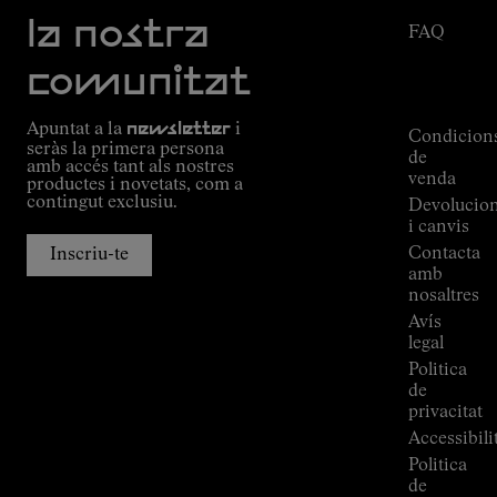
Missió
la nostra
FAQ
Compromís
Estat de
Outdoor
comunitat
la
guide
comanda
Alpine
Apuntat a la
newsletter
i
Connections
Condicion
seràs la primera persona
de
de
amb accés tant als nostres
Kilian
venda
productes i novetats, com a
Jornet
contingut exclusiu.
Devolucio
Botigues
i canvis
Press
Contacta
Inscriu-te
Room
amb
nosaltres
Avís
legal
Politica
de
privacitat
Accessibili
Politica
de