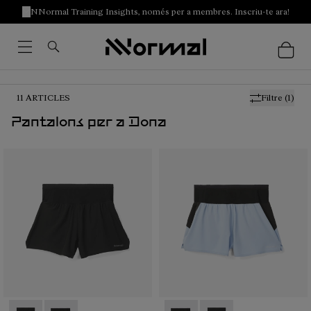
NNormal Training Insights, només per a membres. Inscriu-te ara!
11
ARTICLES
Filtre
(1)
Pantalons per a Dona