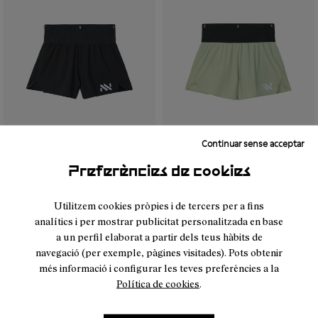
Continuar sense acceptar
- NC4SH1W-001
- NC4SH1W-002
- NC4SH1W-002
- NC4SH1W-001
Preferències de cookies
Race Short 02 W Black
Race Short 02 W
Utilitzem cookies pròpies i de tercers per a fins
90 €
Green
analítics i per mostrar publicitat personalitzada en base
90 €
a un perfil elaborat a partir dels teus hàbits de
navegació (per exemple, pàgines visitades). Pots obtenir
més informació i configurar les teves preferències a la
Política de cookies
.