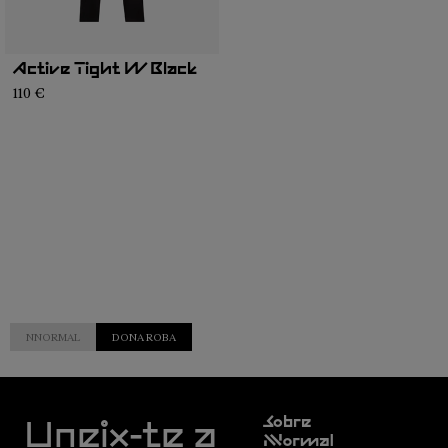
Active Tight W Black
110 €
NNORMAL
DONA ROBA
Servei
Sobre
d'atenció
Uneix-te a
Nnormal
al client