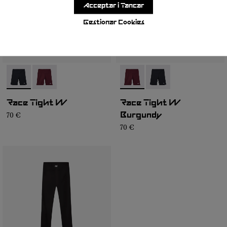
Acceptar i Tancar
Gestionar Cookies
- NC4ST1W-001
- NC4ST1W-002
- NC4ST1W-002
- NC4ST1W-001
Race Tight W
Race Tight W
70 €
Burgundy
70 €