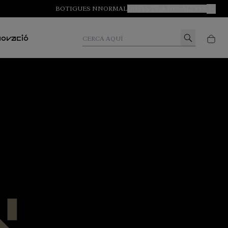
BOTIGUES NNORMAL
UNEIX-TE A NOSALTRES
COMP
Cerca aquí
novació