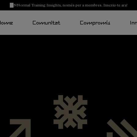
NNormal Training Insights, només per a membres. Inscriu-te ara!
Home
Comunitat
Compromís
In