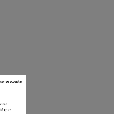
 sense acceptar
citat
ió (per