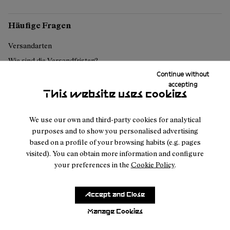
Häufige Fragen
Versandarten
Wie sind die Versandfristen?
Continue without
Wie kann ich eine Bestellung zurückgeben?
accepting
Sichere Bezahlung
This website uses cookies
We use our own and third-party cookies for analytical
Können Sie nicht finden
purposes and to show you personalised advertising
based on a profile of your browsing habits (e.g. pages
visited). You can obtain more information and configure
your preferences in the
Cookie Policy
.
Kontaktiere uns
Accept and Close
Manage Cookies
Kundendien