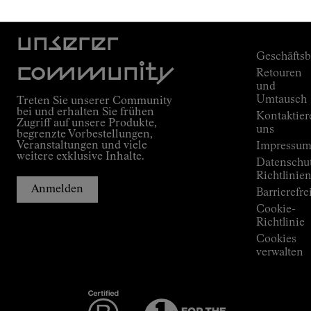
Über
Werde Teil
Nnormal
FAQ
Mission
Bestellungs
unserer
Versprechen
Geschäfts
Outdoor
community
Retouren
guide
und
Kilian
Umtausch
Treten Sie unserer Community
Jornets
bei und erhalten Sie frühen
Kontaktier
Alpine
Zugriff auf unsere Produkte,
Connections
uns
begrenzte Vorbestellungen,
Veranstaltungen und viele
Shops
Impressu
weitere exklusive Inhalte.
Press
Datenschu
Room
Richtlinie
Anmelden
Barrierefre
Cookie-
Richtlinie
Cookies
verwalten