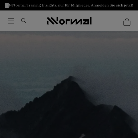
NNormal Training Insights, nur für Mitglieder. Anmelden Sie sich jetzt!