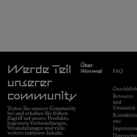
Kundendien
Über
Werde Teil
Nnormal
FAQ
Mission
Bestellungs
unserer
Versprechen
Geschäfts
Outdoor
community
Retouren
guide
und
Kilian
Umtausch
Treten Sie unserer Community
Jornets
bei und erhalten Sie frühen
Kontaktier
Alpine
Zugriff auf unsere Produkte,
Connections
uns
begrenzte Vorbestellungen,
Veranstaltungen und viele
Shops
Impressu
weitere exklusive Inhalte.
Press
Datenschu