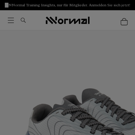
NNormal Training Insights, nur für Mitglieder. Anmelden Sie sich jetzt!