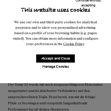
Continue without
Rückgaben sind nur bei Fertigungsfehlern möglich.
accepting
This website uses cookies
Wir bieten jetzt auch die klimaneutrale Expresslieferung an.
We use our own and third-party cookies for analytical
purposes and to show you personalised advertising
based on a profile of your browsing habits (e.g. pages
visited). You can obtain more information and configure
your preferences in the
Cookie Policy
.
Beschreibung
Einer verbesserten Version unseres klassischen Tomir-
Accept and Close
Laufschuhs. Der Tomir 02 kombiniert unser bewährtes
Design mit fortschrittlichen Funktionen und erfüllt die
Manage Cookies
spezifischen Anforderungen des härtesten Trailrunnings.
Der Tomir 02 wurde mit noch strapazierfähigeren Materialien
ausgestattet und ist dein bester Verbündeter auf den
anspruchsvollsten Trails. Er ist bereit, um mit dir felsige
Pfade zu bezwingen und verspricht langanhaltende
Performance bei all deinen Abenteuern.