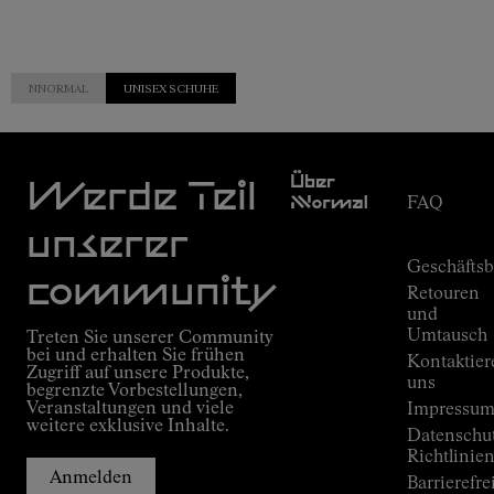
NNORMAL
UNISEX SCHUHE
Kundendien
Über
Werde Teil
Nnormal
FAQ
Mission
Bestellungs
unserer
Versprechen
Geschäfts
Outdoor
community
Retouren
guide
und
Kilian
Umtausch
Treten Sie unserer Community
Jornets
bei und erhalten Sie frühen
Kontaktier
Alpine
Zugriff auf unsere Produkte,
Connections
uns
begrenzte Vorbestellungen,
Veranstaltungen und viele
Shops
Impressu
weitere exklusive Inhalte.
Press
Datenschu
Room
Richtlinie
Anmelden
Barrierefre