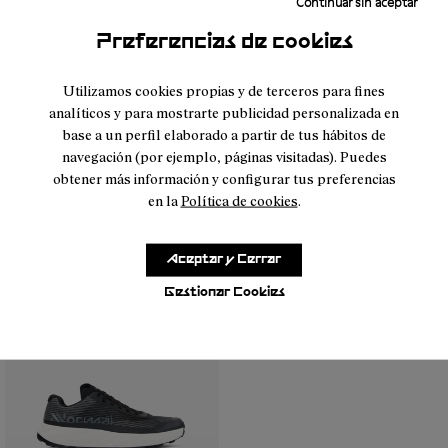
Continuar sin aceptar
Preferencias de cookies
Utilizamos cookies propias y de terceros para fines
analíticos y para mostrarte publicidad personalizada en
base a un perfil elaborado a partir de tus hábitos de
navegación (por ejemplo, páginas visitadas). Puedes
obtener más información y configurar tus preferencias
en la
Política de cookies
.
- N1ZKGM1-005
- N1ZKGM1-004
- N1ZKGM1-003
- N1ZKGM1-002
- N1ZKGM1-001
- N1ZKGM1-004
- N1ZKGM1-005
- N1ZKGM1-00
- N1ZK
Kjerag 01 Beige
Kjerag 01 Green
Aceptar y Cerrar
99 €
99 €
Gestionar Cookies