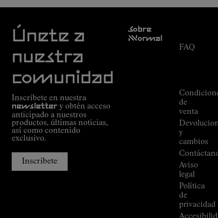
Atención
Sobre
al cliente
Únete a
Nnormal
FAQ
Misión
nuestra
Seguimiento
Compromiso
del
Guía de
comunidad
pedido
Outdoor
Alpine
Condicion
Inscríbete en nuestra
Connections
de
newsletter
y obtén acceso
de
venta
anticipado a nuestros
Kilian
productos, últimas noticias,
Devolucio
Jornet
así como contenido
y
Tiendas
exclusivo.
cambios
Press
Contáctan
Room
Inscríbete
Aviso
legal
Política
de
privacidad
Accesibili