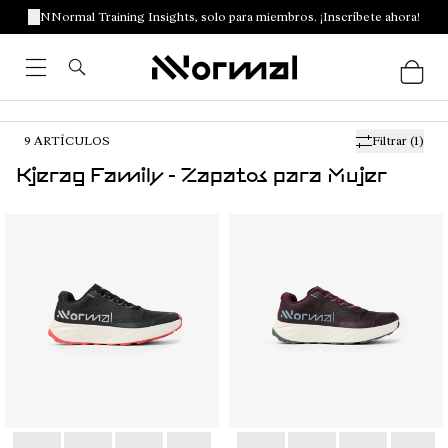
NNormal Training Insights, solo para miembros. ¡Inscríbete ahora!
9
ARTÍCULOS
Filtrar
(1)
Kjerag Family - Zapatos para Mujer