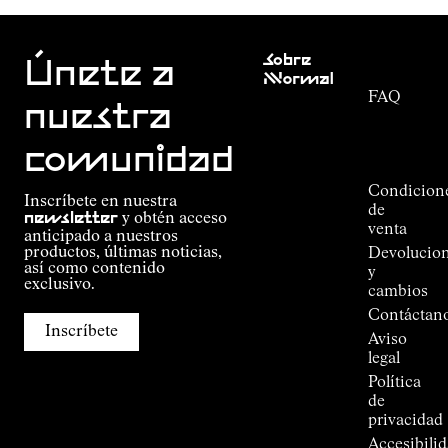
Atención
Sobre
al cliente
Únete a
Nnormal
FAQ
Misión
nuestra
Seguimiento
Compromiso
del
Guía de
comunidad
pedido
Outdoor
Alpine
Condicion
Inscríbete en nuestra
Connections
de
newsletter
y obtén acceso
de
venta
anticipado a nuestros
Kilian
productos, últimas noticias,
Devolucio
Jornet
así como contenido
y
Tiendas
exclusivo.
cambios
Press
Contáctan
Room
Inscríbete
Aviso
legal
Política
de
privacidad
Accesibili