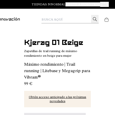
TIENDAS NNORMAL
ÚNETE A NOSOTROS
Tus Pedid
Busca aquí
nnovación
Kjerag 01 Beige
Zapatillas de trail running de máximo
rendimiento en beige para mujer
Máximo rendimiento | Trail
running | Litebase y Megagrip para
Vibram®
99 €
Obtén acceso anticipado a las próximas
novedades