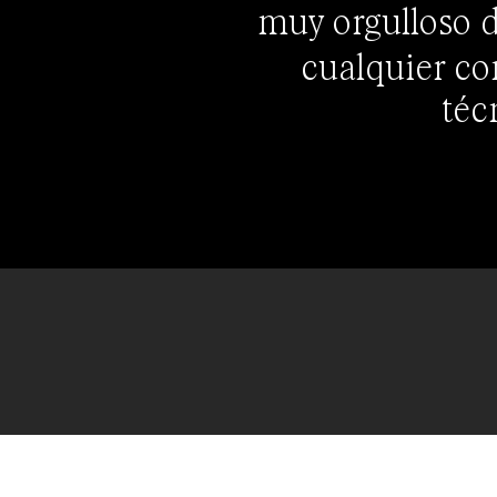
muy orgulloso d
cualquier com
téc