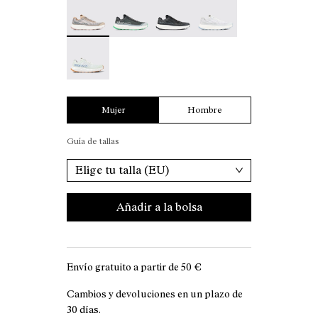
Kjerag 01 Beige - N1ZKGM1-005 - Zapatillas de 
Kjerag 01 Green - N1ZKGM1-004
Kjerag 01 Black/Grey - N1ZKGM
Kjerag 01 White/Grey 
Kjerag 01 Green/White - N1ZKGM1-001
Mujer
Hombre
Guía de tallas
Elige tu talla (EU)
Añadir a la bolsa
Envío gratuito a partir de
50 €
Cambios y devoluciones en un plazo de
30 días.