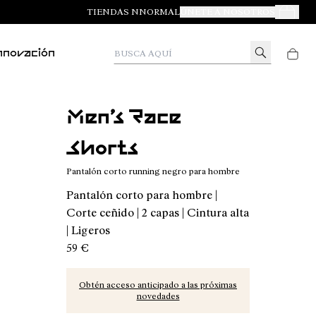
TIENDAS NNORMAL
ÚNETE A NOSOTROS
Tus Pedid
Busca aquí
nnovación
Men’s Race
Shorts
Pantalón corto running negro para hombre
Pantalón corto para hombre |
Corte ceñido | 2 capas | Cintura alta
| Ligeros
59 €
Obtén acceso anticipado a las próximas
novedades