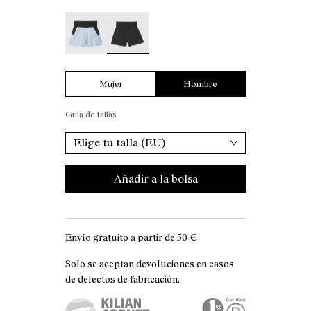
Men’s Race Shorts - N1CMRS1-002
Men’s Race Shorts - N1CMRS1-001 - Pan
Mujer
Hombre
Guía de tallas
Elige tu talla (EU)
Añadir a la bolsa
Envío gratuito a partir de
50 €
Solo se aceptan devoluciones en casos
de defectos de fabricación.