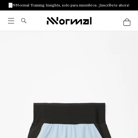
NNormal Training Insights, solo para miembros. ¡Inscríbete ahora!