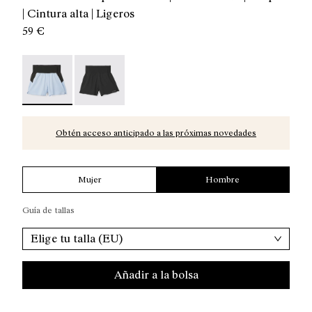
| Cintura alta | Ligeros
59 €
Men’s Race Shorts - N1CMRS1-002 - Pantalón corto run
Men’s Race Shorts - N1CMRS1-001
Obtén acceso anticipado a las próximas novedades
Mujer
Hombre
Guía de tallas
Elige tu talla (EU)
Añadir a la bolsa