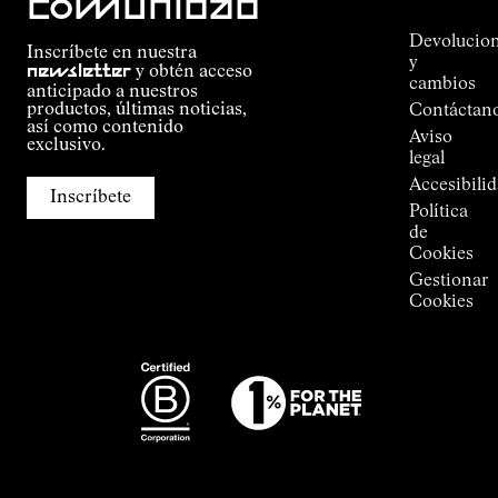
comunidad
pedido
Outdoor
Alpine
Devolucio
Inscríbete en nuestra
Connections
y
newsletter
y obtén acceso
de
cambios
anticipado a nuestros
Kilian
productos, últimas noticias,
Contáctan
Jornet
así como contenido
Aviso
Tiendas
exclusivo.
legal
Press
Accesibili
Room
Inscríbete
Política
de
Cookies
Gestionar
Cookies