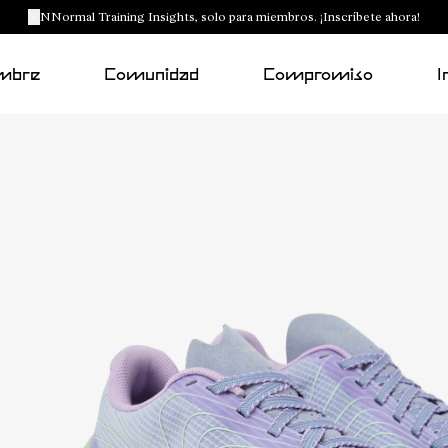
NNormal Training Insights, solo para miembros. ¡Inscríbete ahora!
mbre
Comunidad
Compromiso
I