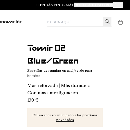
TIENDAS NNORMAL
ÚNETE A NOSOTROS
Tus Pedid
Busca aquí
nnovación
Tomir 02
Blue/Green
Zapatillas de running en azul/verde para
hombre
Más reforzada | Más duradera |
Con más amortiguación
130 €
Obtén acceso anticipado a las próximas
novedades