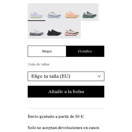
Tomir 02 Blue/Green - N2ZTR02-014 - Zapatilla
Tomir 02 Blue - N2ZTR02-013
Tomir 02 Orange - N2ZTR02-01
Tomir 02 Green - N2ZT
Tomir 02 White - N2ZTR02-006
Tomir 02 Black - N2ZTR02-005
Tomir 02 Beige - N2ZTR02-001
Mujer
Hombre
Guía de tallas
Elige tu talla (EU)
Añadir a la bolsa
Envío gratuito a partir de
50 €
Solo se aceptan devoluciones en casos