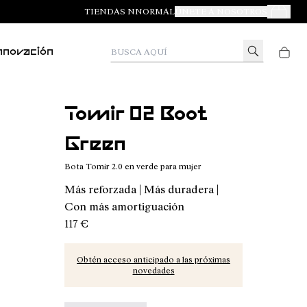
TIENDAS NNORMAL
ÚNETE A NOSOTROS
Tus Pedid
Busca aquí
nnovación
Tomir 02 Boot
Green
Bota Tomir 2.0 en verde para mujer
Más reforzada | Más duradera |
Con más amortiguación
117 €
Obtén acceso anticipado a las próximas
novedades