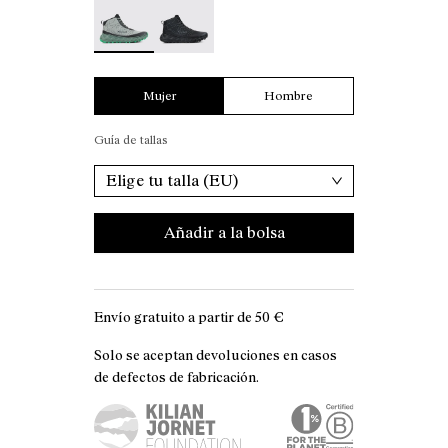
Tomir 02 Boot Green - N2BTR02-002 - Bota Tomir
Tomir 02 Boot Black - N2BTR02-001
Mujer
Hombre
Guía de tallas
Elige tu talla (EU)
Añadir a la bolsa
Envío gratuito a partir de
50 €
Solo se aceptan devoluciones en casos
de defectos de fabricación.