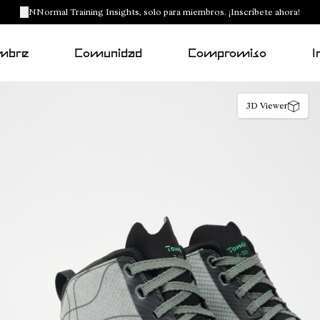
NNormal Training Insights, solo para miembros. ¡Inscríbete ahora!
mbre
Comunidad
Compromiso
I
3D Viewer