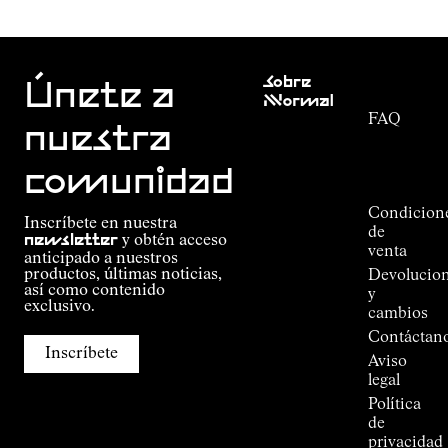
Atención
Sobre
al cliente
Únete a
Nnormal
FAQ
Misión
nuestra
Seguimiento
Compromiso
del
Guía de
comunidad
pedido
Outdoor
Alpine
Condicion
Inscríbete en nuestra
Connections
de
newsletter
y obtén acceso
de
venta
anticipado a nuestros
Kilian
productos, últimas noticias,
Devolucio
Jornet
así como contenido
y
Tiendas
exclusivo.
cambios
Press
Contáctan
Room
Inscríbete
Aviso
legal
Política
de
privacidad