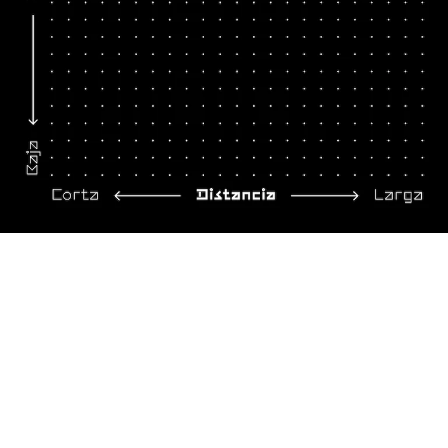
All
Tomir
Cadí
Kboix
shoes