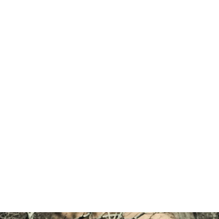
NNormal
Kjerag 02
Kjerag 02
— Kilian Jornet
Descubre la Kjerag 02
Más sobre nuestros atletas