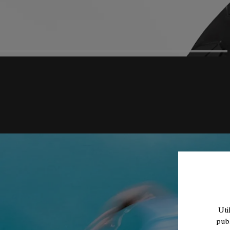
Uti
publ