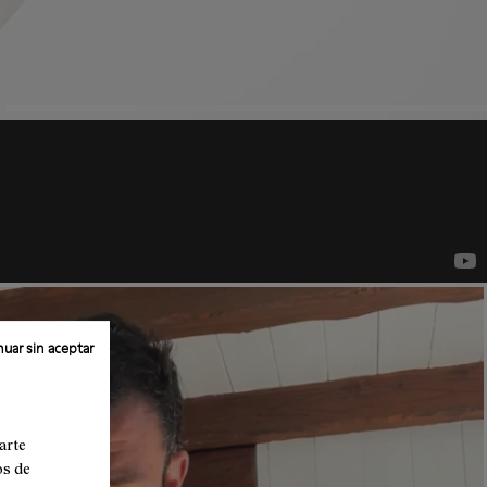
uar sin aceptar
arte
os de