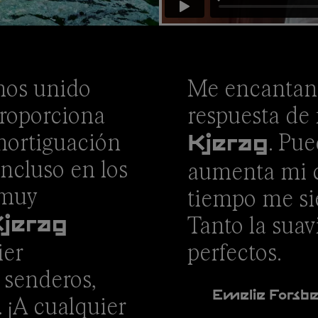
mos unido
Me encantan 
proporciona
respuesta de 
mortiguación
. Pue
Kjerag
incluso en los
aumenta mi c
 muy
tiempo me si
Tanto la sua
jerag
ier
perfectos.
 senderos,
Emelie Forsb
… ¡A cualquier