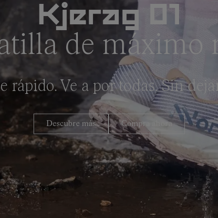
Kjerag 01
atilla de máximo 
 rápido. Ve a por todas. Sin dejar
Descubre más
Compra ahora