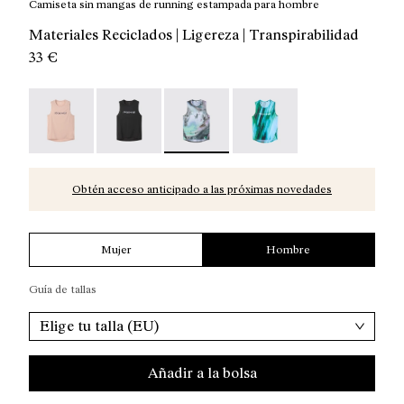
Camiseta sin mangas de running estampada para hombre
Materiales Reciclados | Ligereza | Transpirabilidad
33 €
Race Tank NN Dusty Pink - N1CMRT2-006
Race Tank NN Black - N1CMRT2-005
Race Tank Nature AI Print - N1CMR
Race Tank Print - N1CM
Obtén acceso anticipado a las próximas novedades
Mujer
Hombre
Guía de tallas
Elige tu talla (EU)
Añadir a la bolsa