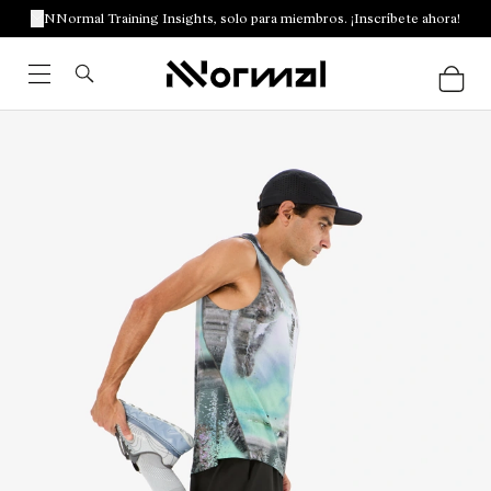
NNormal Training Insights, solo para miembros. ¡Inscríbete ahora!