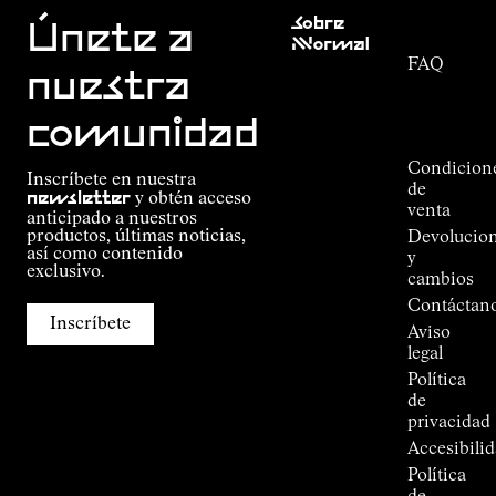
Atención
Sobre
al cliente
Únete a
Nnormal
FAQ
Misión
nuestra
Seguimiento
Compromiso
del
Guía de
comunidad
pedido
Outdoor
Alpine
Condicion
Inscríbete en nuestra
Connections
de
newsletter
y obtén acceso
de
venta
anticipado a nuestros
Kilian
productos, últimas noticias,
Devolucio
Jornet
así como contenido
y
Tiendas
exclusivo.
cambios
Press
Contáctan
Room
Inscríbete
Aviso
legal
Política
de
privacidad
Accesibili
Política