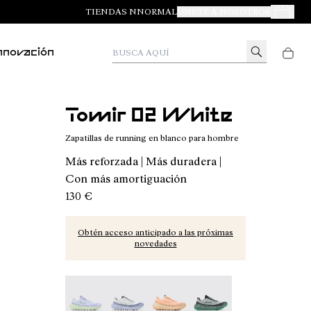
TIENDAS NNORMAL
ÚNETE A NOSOTROS
Tus Pedid
Busca aquí
nnovación
Tomir 02 White
Zapatillas de running en blanco para hombre
Más reforzada | Más duradera |
Con más amortiguación
130 €
Obtén acceso anticipado a las próximas
novedades
Tomir 02 Blue/Green - N2ZTR02-014
Tomir 02 Blue - N2ZTR02-013
Tomir 02 Orange - N2ZTR02-01
Tomir 02 Green - N2ZT