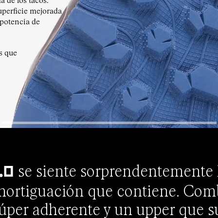
a de los tacos.
uperficie mejorada
 potencia de
s que
se siente sorprendentemente l
.0
mortiguación que contiene. Com
súper adherente y un upper que su