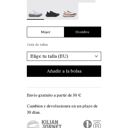
Tomir 02 White - N2ZTR02-006 - Zapatillas de 
Tomir 02 Black - N2ZTR02-005
Tomir 02 Beige - N2ZTR02-001
Mujer
Hombre
Guía de tallas
Elige tu talla (EU)
Añadir a la bolsa
Envío gratuito a partir de
50 €
Cambios y devoluciones en un plazo de
30 días.