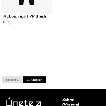
Active Tight W Black
110 €
NNORMAL
MUJER ROPA
Atención
Sobre
al cliente
Únete a
Nnormal