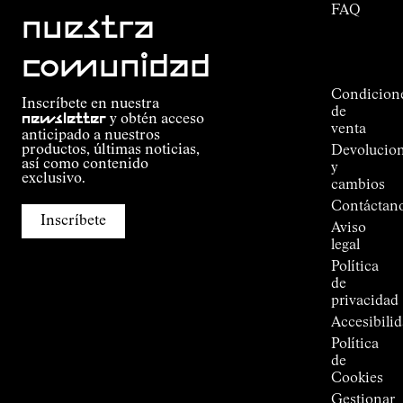
FAQ
Misión
nuestra
Seguimiento
Compromiso
del
Guía de
comunidad
pedido
Outdoor
Alpine
Condicion
Inscríbete en nuestra
Connections
de
newsletter
y obtén acceso
de
venta
anticipado a nuestros
Kilian
productos, últimas noticias,
Devolucio
Jornet
así como contenido
y
Tiendas
exclusivo.
cambios
Press
Contáctan
Room
Inscríbete
Aviso
legal
Política
de
privacidad
Accesibili
Política
de
Cookies
Gestionar