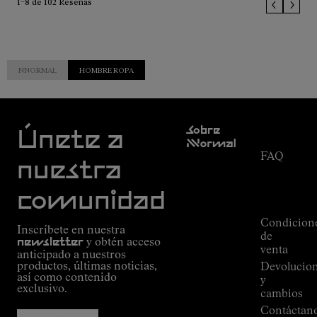
1–8 de 102 Reseñas
NNORMAL
HOMBRE ROPA
Atención
Sobre
al cliente
Únete a
Nnormal
FAQ
Misión
nuestra
Seguimiento
Compromiso
del
Guía de
comunidad
pedido
Outdoor
Alpine
Condicion
Inscríbete en nuestra
Connections
de
newsletter
y obtén acceso
de
venta
anticipado a nuestros
Kilian
productos, últimas noticias,
Devolucio
Jornet
así como contenido
y
Tiendas
exclusivo.
cambios
Press
Contáctan