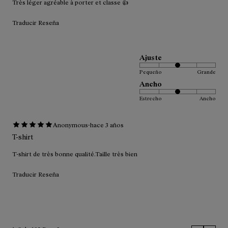
Très léger agréable à porter et classe 👍
Traducir Reseña
Ajuste
Pequeño
Grande
Ancho
Estrecho
Ancho
·
Anonymous
hace 3 años
T-shirt
T-shirt de très bonne qualité.Taille très bien
Traducir Reseña