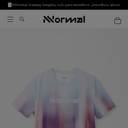
NNormal Training Insights, solo para miembros. ¡Inscríbete ahora!