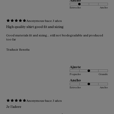
Ancho
Estrecho
Ancho
·
Anonymous
hace 3 años
High quality shirt good fit and sizing
Good materials fit and sizing... still not biodegradable and produced
too far
Traducir Reseña
Ajuste
Pequeño
Grande
Ancho
Estrecho
Ancho
·
Anonymous
hace 3 años
Je l’adore