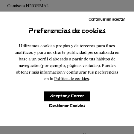
Camiseta NNORMAL
Top top. Camiseta ultra ligera y con muchísima ventilación. Materiales
Continuar sin aceptar
de primera y con el menor impacto medioambiental.
Preferencias de cookies
Ajuste
Utilizamos cookies propias y de terceros para fines
Pequeño
Grande
analíticos y para mostrarte publicidad personalizada en
Ancho
base a un perfil elaborado a partir de tus hábitos de
navegación (por ejemplo, páginas visitadas). Puedes
Estrecho
Ancho
obtener más información y configurar tus preferencias
en la
Política de cookies
.
·
Anonymous
hace 2 años
Camiseta
Aceptar y Cerrar
Camiseta molt lleugera i comoda. L’únic però és que el coll cedeix
ràpid i s’arruga.
Gestionar Cookies
Traducir Reseña