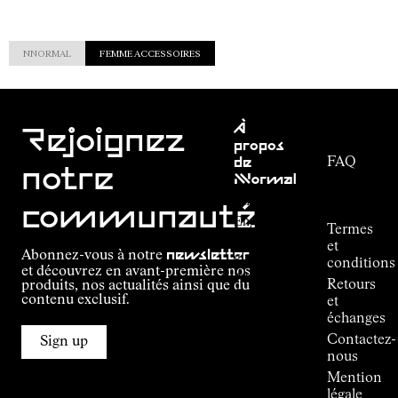
NNORMAL
FEMME ACCESSOIRES
Service
À
clientèle
Rejoignez
propos
FAQ
de
notre
NNormal
Suivi de
commande
Mission
communauté
Engagement
Termes
Outdoor
et
Abonnez-vous à notre
newsletter
guide
conditions
et découvrez en avant-première nos
Alpine
Retours
produits, nos actualités ainsi que du
Connections
contenu exclusif.
et
de
échanges
Kilian
Contactez-
Jornet
Sign up
nous
Boutiques
Mention
Press
légale