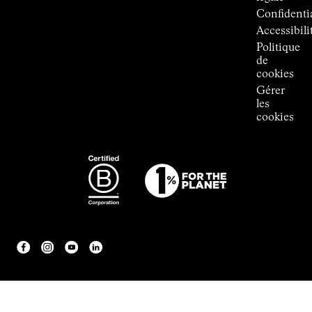
Room
Confidentia
Accessibili
Politique
de
cookies
Gérer
les
cookies