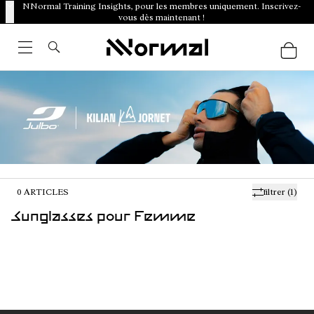
NNormal Training Insights, pour les membres uniquement. Inscrivez-
vous dès maintenant !
0
ARTICLES
filtrer
(1)
Sunglasses pour Femme