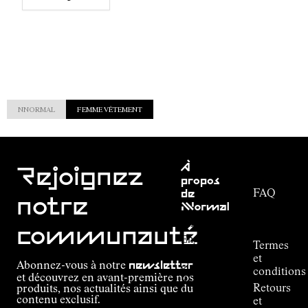
Pour en savoir plus sur nos engagements
NNORMAL
FEMME VÊTEMENT
Service
À
clientèle
Rejoignez
propos
FAQ
de
notre
NNormal
Suivi de
commande
Mission
communauté
Engagement
Termes
Outdoor
et
Abonnez-vous à notre
newsletter
guide
conditions
et découvrez en avant-première nos
Alpine
Retours
produits, nos actualités ainsi que du
Connections
contenu exclusif.
et
de