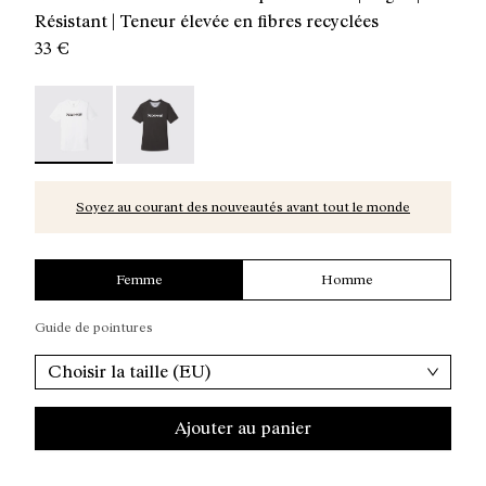
Résistant | Teneur élevée en fibres recyclées
33 €
Women’s Race T-Shirt - N1CWTS1-002 - T-shirt de runn
Women’s Race T-Shirt - N1CWTS1-001
Soyez au courant des nouveautés avant tout le monde
Femme
Homme
Guide de pointures
Choisir la taille (EU)
Ajouter au panier