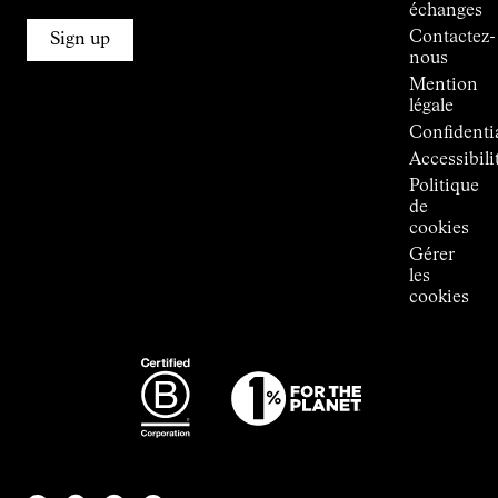
échanges
Kilian
Contactez-
Jornet
Sign up
nous
Boutiques
Mention
Press
légale
Room
Confidentia
Accessibili
Politique
de
cookies
Gérer
les
cookies