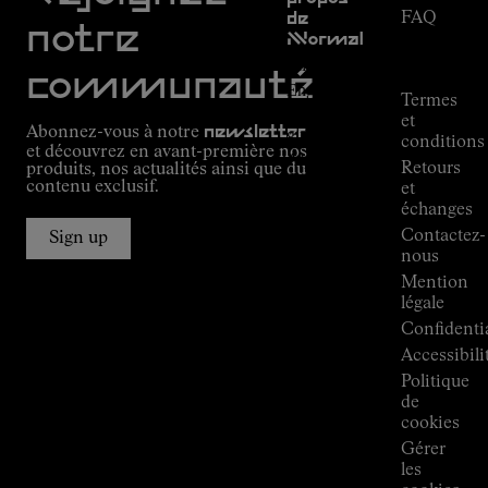
FAQ
de
notre
NNormal
Suivi de
commande
Mission
communauté
Engagement
Termes
Outdoor
et
Abonnez-vous à notre
newsletter
guide
conditions
et découvrez en avant-première nos
Alpine
Retours
produits, nos actualités ainsi que du
Connections
contenu exclusif.
et
de
échanges
Kilian
Contactez-
Jornet
Sign up
nous
Boutiques
Mention
Press
légale
Room
Confidentia
Accessibili
Politique
de
cookies
Gérer
les