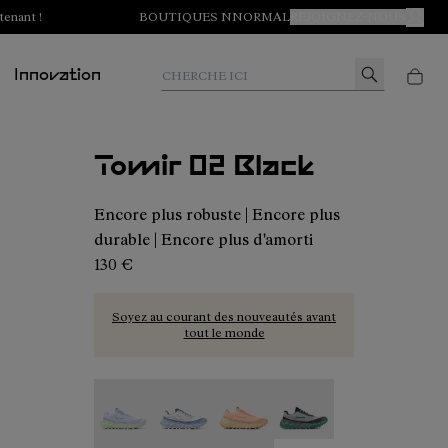
tenant !
BOUTIQUES NNORMAL
REJOIGNEZ-NOUS
MON 
Cherche ici
Innovation
Tomir 02 Black
Encore plus robuste | Encore plus
durable | Encore plus d'amorti
130 €
Soyez au courant des nouveautés avant
tout le monde
Tomir 02 Blue/Green - N2ZTR02-014
Tomir 02 Blue - N2ZTR02-013
Tomir 02 Orange - N2ZTR02-01
Tomir 02 Green - N2ZT