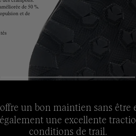
rme des crampons.
 améliorée de 50 %.
opulsion et de
tés
offre un bon maintien sans être
e également une excellente tracti
conditions de trail.