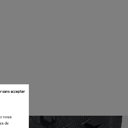
r sans accepter
ur vous
es de