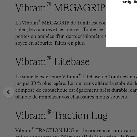
navigati
®
Vibram
MEGAGRIP
®
La Vibram
MEGAGRIP de Tomir est conçue pour le gravie
soleil, les racines et les pierres. Toutes les conditions, t
petites enjambées d'un dernier kilomètre vertical aux 
soyez en sécurité, faites-en plus.
®
Vibram
Litebase
®
La semelle extérieure Vibram
Litebase de Tomir est env
jusqu'à 30 % plus légère. Le tout sans altérer la stabilit
composé de caoutchouc est également (très) durable, car i
planète de remplacer vos chaussures moins souvent.
®
Vibram
Traction Lug
®
Vibram
TRACTION LUG est le nouveau et innovant co