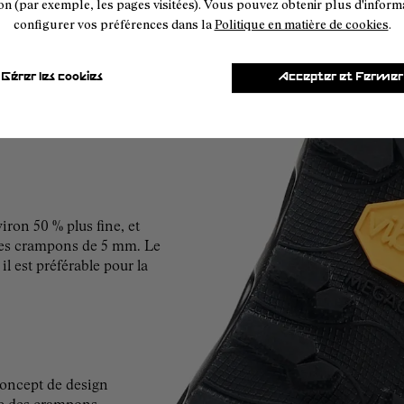
on (par exemple, les pages visitées). Vous pouvez obtenir plus d'inform
configurer vos préférences dans la
Politique en matière de cookies
.
r et l'herbe, le sable et le
Gérer les cookies
Accepter et Fermer
outes les aventures. Des
week-ends de randonnée –
iron 50 % plus fine, et
é des crampons de 5 mm. Le
l est préférable pour la
ncept de design