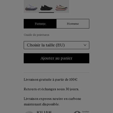
Tomir 02 White - N2ZTR02-006
Tomir 02 Black - N2ZTR02-005
Tomir 02 Beige - N2ZTR02-001
Femme
Homme
Guide de pointures
Choisir la taille (EU)
Ajouter au panier
Livraison gratuite à partir de 100€
Retours et échanges sous 30 jours.
Livraison express neutre en carbone
maintenant disponible.