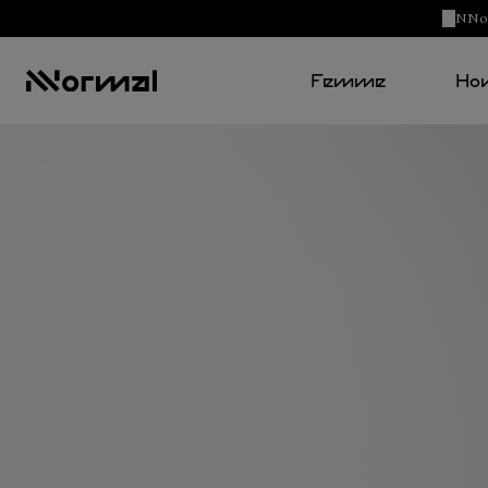
NNorm
Femme
Ho