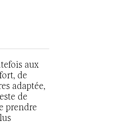
tefois aux
ort, de
res adaptée,
veste de
de prendre
lus