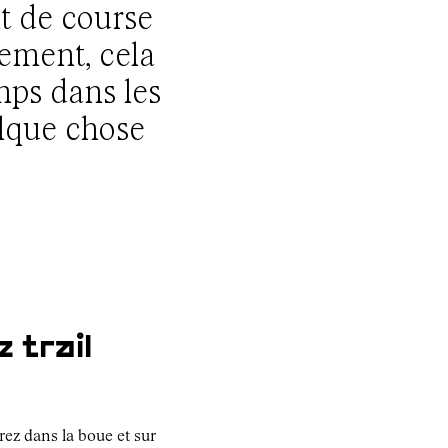
t de course
rement, cela
mps dans les
elque chose
 trail
ez dans la boue et sur