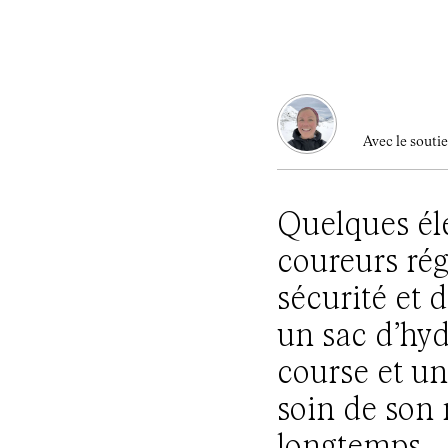
Avec le souti
Quelques élé
coureurs rég
sécurité et d
un sac d’hyd
course et un
soin de son m
longtemps.