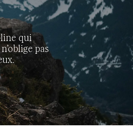
pline qui
 n’oblige pas
eux.