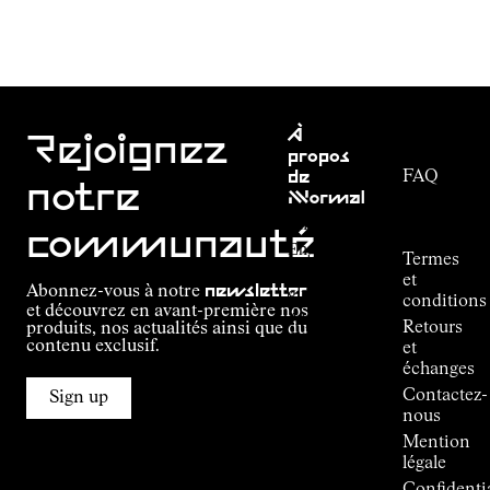
Service
À
clientèle
Rejoignez
propos
FAQ
de
notre
NNormal
Suivi de
commande
Mission
communauté
Engagement
Termes
Outdoor
et
Abonnez-vous à notre
newsletter
guide
conditions
et découvrez en avant-première nos
Alpine
Retours
produits, nos actualités ainsi que du
Connections
contenu exclusif.
et
de
échanges
Kilian
Contactez-
Jornet
Sign up
nous
Boutiques
Mention
Press
légale
Room