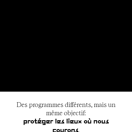
Des programmes différents, mais un
même objectif:
protéger les lieux où nous
.
courons