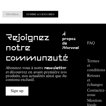
NNORMAL
HOMME ACCESSOIRES
Service
À
clientèle
Rejoignez
propos
FAQ
de
notre
NNormal
Suivi de
commande
Mission
communauté
Engagement
Termes
Outdoor
et
Abonnez-vous à notre
newsletter
guide
conditions
et découvrez en avant-première nos
Alpine
Retours
produits, nos actualités ainsi que du
Connections
contenu exclusif.
et
de
échanges
Kilian
Contactez-
Jornet
Sign up
nous
Boutiques
Mention
Press
légale