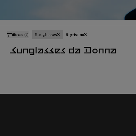
Sunglasses
Ripristina
filtrare
(1)
Sunglasses da Donna