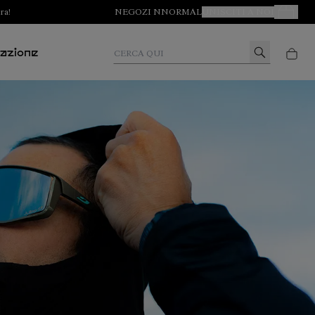
ra!
NEGOZI NNORMAL
UNISCITI A NOI
I Tuoi Ord
Cerca qui
vazione