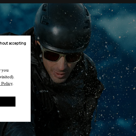
hout accepting
w you
isited).
 Policy
.