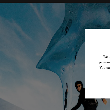
We u
persona
You ca