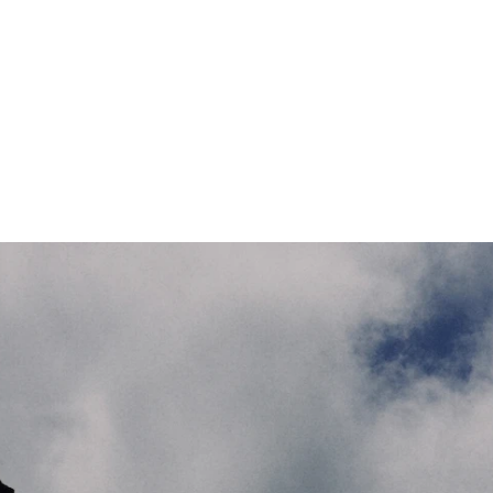
유럽
아시아
Petratex
위치: 포르투갈 카르발호사
설립: 1989년
Fulgent Sun
직원 수: 591명
시즌 1 / 시즌 2 공장: Hubei Sunsmile Footwear Co.,
100% 친환경 건물 인증.
Ltd.
위치: 중국 후베이
Eyand
시즌 3 이후 공장: Fulgent Sun Footwear Co., Ltd.
위치: 포르투갈 기마랑이스
위치: 베트남 흥옌
설립: 2018년
설립: 1994년
직원 수: 300명
직원 수: 3,000명 (Sunsmile) / 10,000명 (Fulgent Sun) /
천연 염료. 100% 무화학. 빗물 수집. 물의 45% 재사
35,000명 (그룹 전체)