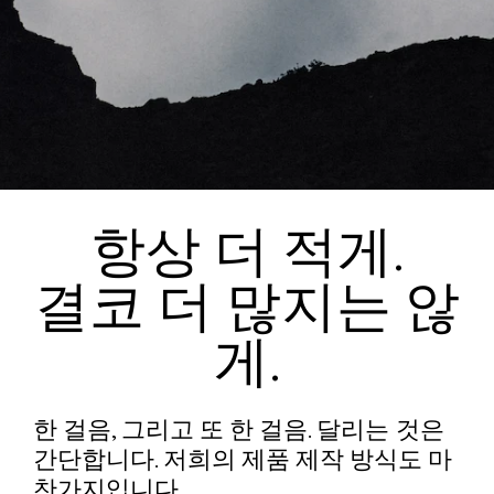
용. 의류 한 벌당 평균 10리터 절약. 태양광 에너지.
®
GOTS 및 OEKO-TEX
인증.
ASI Global LTD
위치: 중국 상하이
MLS Textiles
설립: 1994년
위치: 스페인 발렌시아
직원 수: 1,200명 (NNormal 공장) / 9,580명 (그룹 전체)
설립: 1992년
직원 수: 30명
Hydrapak
위치: 중국 광둥
Audimas Supply
설립: 2001년
항상 더 적게.
위치: 리투아니아 카우나스
직원 수: 430명
설립: 1931년
결코 더 많지는 않
직원 수: 400명
Dong In - Philippines
®
인증: Higg FSLM, OEKO-TEX
, REACH (No.
위치: 필리핀 바탄
1907/2006), QIMA 윤리 감사 통과 (2020), ISO
게.
설립: 1992년
9001:2015 품질경영시스템, ISO 14001:2015 환경경영시
직원 수: 1,500명 이상
스템
한 걸음, 그리고 또 한 걸음.
달리는 것은
. 저희의 제품 제작 방식도 마
간단합니다
찬가지입니다.