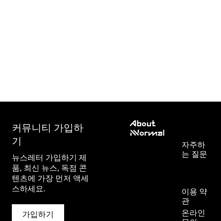
고객 서
About
비스
커뮤니티 가입하
NNormal
기
Mission
자주하
는 질문
Commitment
뉴스레터 가입하기 제
주문확
Outdoor
품, 최신 뉴스, 독점 콘
인
guide
텐츠에 가장 먼저 액세
Stores
스하세요.
이용 약
Press
관
Room
온라인
가입하기