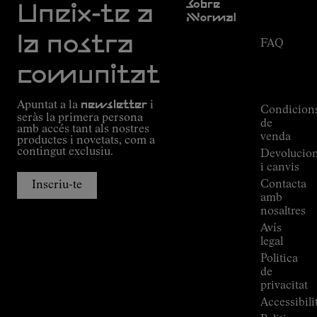
Sobre
d'atenció
Uneix-te a
Nnormal
al client
Missió
la nostra
FAQ
Compromís
Estat de
Outdoor
comunitat
la
guide
comanda
Alpine
Apuntat a la
newsletter
i
Connections
Condicion
seràs la primera persona
de
de
amb accés tant als nostres
Kilian
venda
productes i novetats, com a
Jornet
contingut exclusiu.
Devolucio
Botigues
i canvis
Press
Contacta
Inscriu-te
Room
amb
nosaltres
Avís
legal
Politica
de
privacitat
Accessibili