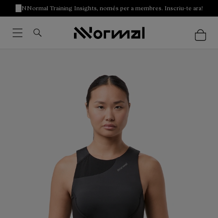
NNormal Training Insights, només per a membres. Inscriu-te ara!