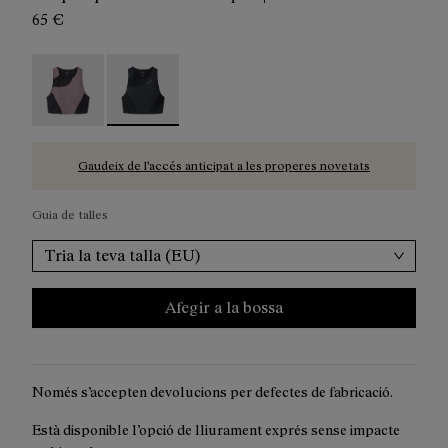
65 €
Trail Crop Top W Albergini - N2CWTB1-002
Trail Crop Top W Black - N2CWTB1-001 - Crop
Gaudeix de l'accés anticipat a les properes novetats
Guia de talles
Tria la teva talla (EU)
Afegir a la bossa
Només s’accepten devolucions per defectes de fabricació.
Està disponible l’opció de lliurament exprés sense impacte