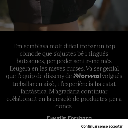
Em semblava molt difícil trobar un top
còmode que s'ajustés bé i tingués
butxaques, per poder sentir-me més
lleugera en les meves curses. Va ser genial
que l'equip de disseny de
volgués
NNormal
treballar en això, i l'experiència ha estat
fantàstica. M'agradaria continuar
col·laborant en la creació de productes per a
dones.
Emelie Forsberg
Continuar sense acceptar