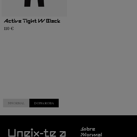
Active Tight W Black
110 €
NNORMAL
DONA ROBA
Servei
Sobre
d'atenció
Uneix-te a
Nnormal
al client