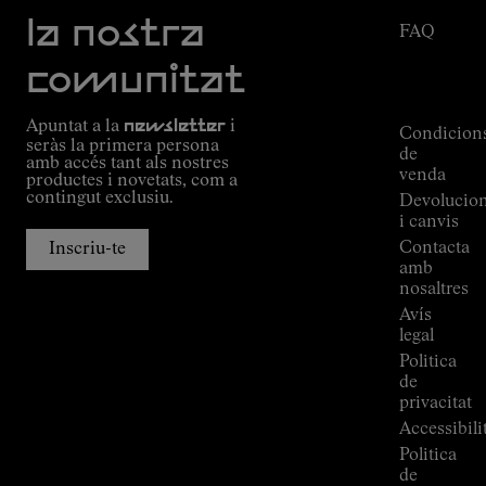
Missió
la nostra
FAQ
Compromís
Estat de
Outdoor
comunitat
la
guide
comanda
Alpine
Apuntat a la
newsletter
i
Connections
Condicion
seràs la primera persona
de
de
amb accés tant als nostres
Kilian
venda
productes i novetats, com a
Jornet
contingut exclusiu.
Devolucio
Botigues
i canvis
Press
Contacta
Inscriu-te
Room
amb
nosaltres
Avís
legal
Politica
de
privacitat
Accessibili
Politica
de