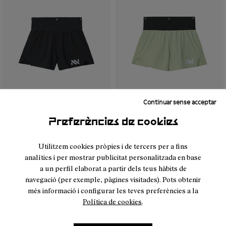
Continuar sense acceptar
- NC4SH1W-001
- NC4SH1W-002
- NC4SH1W-002
- NC4SH1W-001
Preferències de cookies
Race Short 02 W Black
Race Short 02 W
Utilitzem cookies pròpies i de tercers per a fins
90 €
Green
analítics i per mostrar publicitat personalitzada en base
90 €
a un perfil elaborat a partir dels teus hàbits de
navegació (per exemple, pàgines visitades). Pots obtenir
més informació i configurar les teves preferències a la
Política de cookies
.