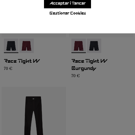
Acceptar i Tancar
Gestionar Cookies
- NC4ST1W-001
- NC4ST1W-002
- NC4ST1W-002
- NC4ST1W-001
Race Tight W
Race Tight W
70 €
Burgundy
70 €