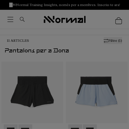
NNormal Training Insights, només per a membres. Inscriu-te ara!
11
ARTICLES
Filtre
(1)
Pantalons per a Dona