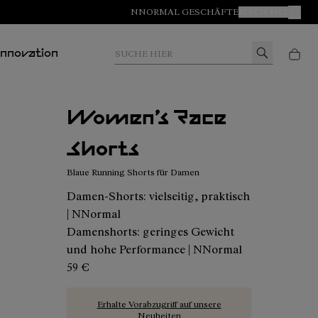
NNORMAL GESCHÄFTE
MACH MIT
MEIN
Suche hier
Innovation
Women’s Race
Shorts
Blaue Running Shorts für Damen
Damen-Shorts: vielseitig, praktisch
| NNormal
Damenshorts: geringes Gewicht
und hohe Performance | NNormal
59 €
Erhalte Vorabzugriff auf unsere
Neuheiten