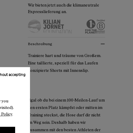
Wir bieten jetzt auch die klimaneutrale
Expresslieferung an.
Beschreibung
Trainiere hart und träume von Großem.
Eine taillierte, speziell für das Laufen
konzipierte Shorts mit Innenslip.
hout accepting
Egal ob du bei einem 100-Meilen-Lauf um
w you
isited).
den ersten Platz kämpfst oder mitten im
 Policy
.
Training steckst, die Hose darf dir nicht
im Weg sein. Deshalb haben wir
zusammen mit den besten Athleten der