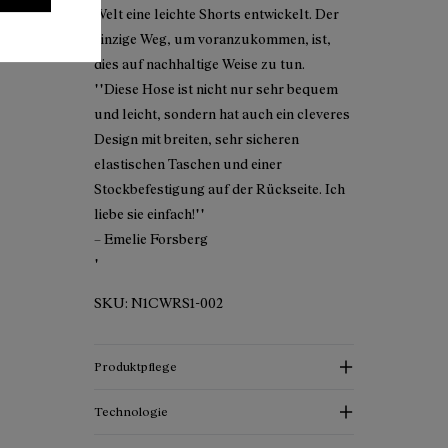
Welt eine leichte Shorts entwickelt. Der
einzige Weg, um voranzukommen, ist,
dies auf nachhaltige Weise zu tun.
""Diese Hose ist nicht nur sehr bequem
und leicht, sondern hat auch ein cleveres
Design mit breiten, sehr sicheren
elastischen Taschen und einer
Stockbefestigung auf der Rückseite. Ich
liebe sie einfach!""
– Emelie Forsberg
"
SKU:
N1CWRS1-002
Produktpflege
Technologie