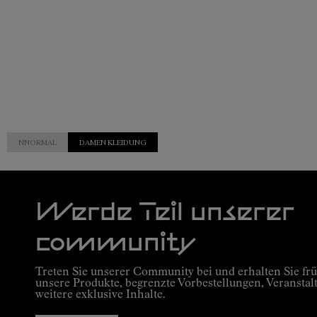
NNORMAL
DAMEN KLEIDUNG
Werde Teil unserer
community
Treten Sie unserer Community bei und erhalten Sie frü
unsere Produkte, begrenzte Vorbestellungen, Veranstal
weitere exklusive Inhalte.