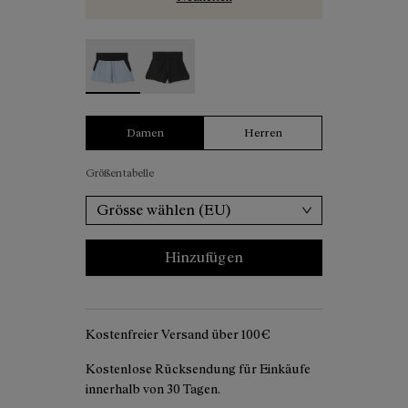
Women’s Race Shorts - N1CWRS1-002 - Blaue R
Women’s Race Shorts - N1CWRS1-001
Damen
Herren
Größentabelle
Grösse wählen (EU)
Hinzufügen
Kostenfreier Versand über 100€
Kostenlose Rücksendung für Einkäufe
innerhalb von 30 Tagen.