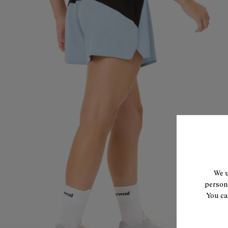
We u
persona
You ca