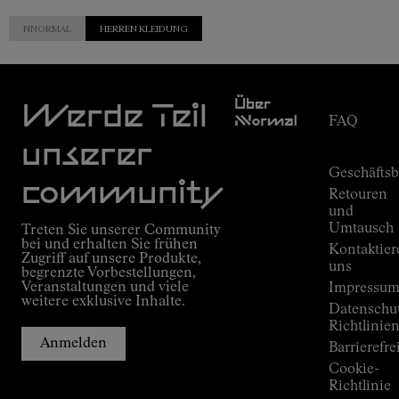
NNORMAL
HERREN KLEIDUNG
Kundendien
Über
Werde Teil
Nnormal
FAQ
Mission
Bestellungs
unserer
Versprechen
Geschäfts
Outdoor
community
Retouren
guide
und
Kilian
Umtausch
Treten Sie unserer Community
Jornets
bei und erhalten Sie frühen
Kontaktier
Alpine
Zugriff auf unsere Produkte,
Connections
uns
begrenzte Vorbestellungen,
Veranstaltungen und viele
Shops
Impressu
weitere exklusive Inhalte.
Press
Datenschu
Room
Richtlinie
Anmelden
Barrierefre
Cookie-
Richtlinie