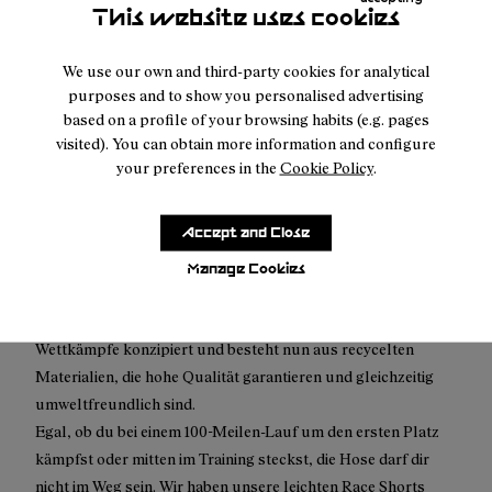
Kostenfreier Versand über 100€
This website uses cookies
Kostenlose Rücksendung für Einkäufe innerhalb von 30
We use our own and third-party cookies for analytical
Tagen.
purposes and to show you personalised advertising
Wir bieten jetzt auch die klimaneutrale Expresslieferung an.
based on a profile of your browsing habits (e.g. pages
visited). You can obtain more information and configure
your preferences in the
Cookie Policy
.
Accept and Close
Beschreibung
Manage Cookies
Bewege dich schnell, trainiere hart, und träume von Großem.
Diese enganliegende, mehrlagige Shorts ist für alle
Wettkämpfe konzipiert und besteht nun aus recycelten
Materialien, die hohe Qualität garantieren und gleichzeitig
umweltfreundlich sind.
Egal, ob du bei einem 100-Meilen-Lauf um den ersten Platz
kämpfst oder mitten im Training steckst, die Hose darf dir
nicht im Weg sein. Wir haben unsere leichten Race Shorts