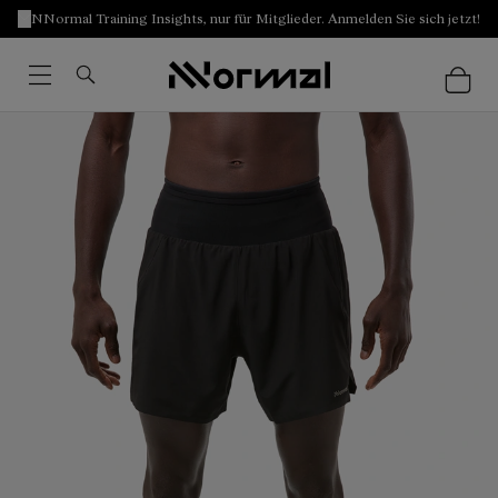
NNormal Training Insights, nur für Mitglieder. Anmelden Sie sich jetzt!