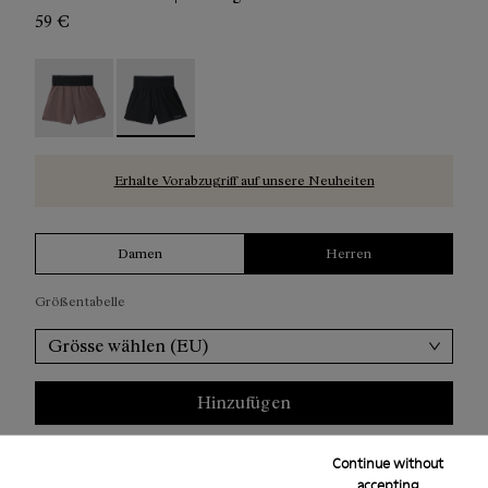
59 €
Race Shorts Albergini - N1CMRS2-002
Race Shorts Black - N1CMRS2-001 - Schwarze 
Erhalte Vorabzugriff auf unsere Neuheiten
Damen
Herren
Größentabelle
Grösse wählen (EU)
Hinzufügen
Continue without
accepting