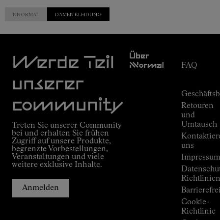
NNORMAL
DAMEN KLEIDUNG
Kundendien
Über
Werde Teil
Nnormal
FAQ
Mission
Bestellungs
unserer
Versprechen
Geschäfts
Outdoor
community
Retouren
guide
und
Kilian
Umtausch
Treten Sie unserer Community
Jornets
bei und erhalten Sie frühen
Kontaktier
Alpine
Zugriff auf unsere Produkte,
Connections
uns
begrenzte Vorbestellungen,
Veranstaltungen und viele
Shops
Impressu
weitere exklusive Inhalte.
Press
Datenschu
Room
Richtlinie
Anmelden
Barrierefre
Cookie-
Richtlinie