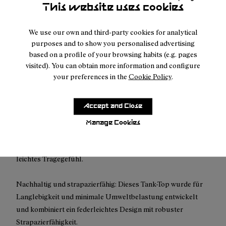
This website uses cookies
Wir bieten jetzt auch die klimaneutrale Expresslieferung an.
We use our own and third-party cookies for analytical
purposes and to show you personalised advertising
based on a profile of your browsing habits (e.g. pages
visited). You can obtain more information and configure
your preferences in the
Cookie Policy
.
Beschreibung
Schnitt: Wähle eine Nummer größer
Accept and Close
Verbessertes Material: Unser ärmelloses T-Shirt Race in
Manage Cookies
Schwarz besteht jetzt zu 90 % aus recycelten Materialien und
bietet unübertroffene Atmungsaktivität und ein extrem
leichtes Tragegefühl.
Nachhaltig und strapazierfähig: Dieses Tank-Top wurde für
Langlebigkeit und minimale Umweltbelastung entwickelt
und kombiniert ein federleichtes Design mit robuster
Strapazierfähigkeit.