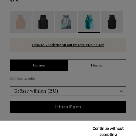
33 €
Race Tank W NN Dusty Pink - N1CWRT2-006
Race Tank W NN Black - N1CWRT2-005
Race Tank W Nature AI Print - N1
Race Tank W Print - N1
Race Tank W B
Erhalte Vorabzugriff auf unsere Neuheiten
Damen
Herren
Größentabelle
Grösse wählen (EU)
Hinzufügen
Continue without
Rückgaben sind nur bei Fertigungsfehlern möglich.
accepting