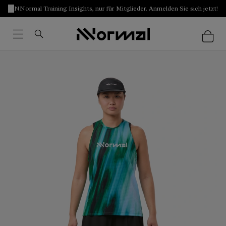
NNormal Training Insights, nur für Mitglieder. Anmelden Sie sich jetzt!