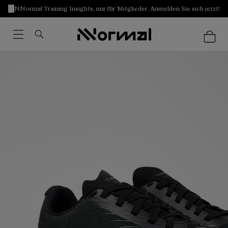
NNormal Training Insights, nur für Mitglieder. Anmelden Sie sich jetzt!