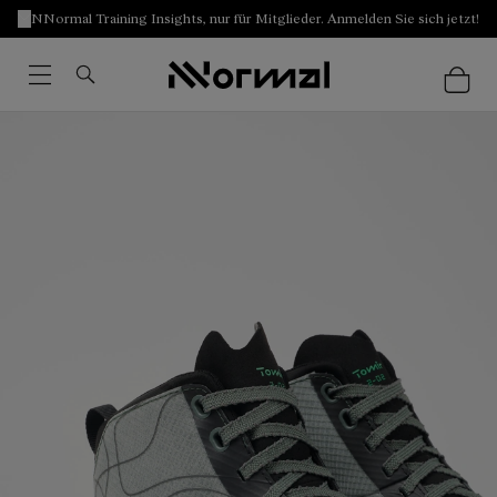
NNormal Training Insights, nur für Mitglieder. Anmelden Sie sich jetzt!