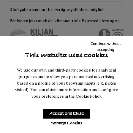
Rückgaben sind nur bei Fertigungsfehlern möglich.
Wir bieten jetzt auch die klimaneutrale Expresslieferung an.
Continue without
accepting
This website uses cookies
Beschreibung
Der Tomir 2.0 Stiefel ist dein bester Verbündeter bei Outdoor-
We use our own and third-party cookies for analytical
purposes and to show you personalised advertising
Abenteuern. Spüre den Knöchelhalt bei jeder Outdoor-
based on a profile of your browsing habits (e.g. pages
Aktivität, in allen Schwierigkeitsgraden.
visited). You can obtain more information and configure
your preferences in the
Cookie Policy
.
Der Tomir-Stiefel hilft dir bei technisch anspruchsvollen
Tageswanderungen und einwöchigen Abenteuern in jedem
Gelände und kombiniert unser bewährtes Design mit
Accept and Close
fortschrittlichen Funktionen. Robuste Langlebigkeit: Der mit
Manage Cookies
widerstandsfähigeren Materialien konzipierte Tomir 2.0