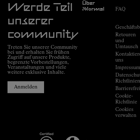
Über
Werde Teil
Nnormal
FAQ
Mission
Bestellungs
unserer
Versprechen
Geschäfts
Outdoor
community
Retouren
guide
und
Kilian
Umtausch
Treten Sie unserer Community
Jornets
bei und erhalten Sie frühen
Kontaktier
Alpine
Zugriff auf unsere Produkte,
Connections
uns
begrenzte Vorbestellungen,
Veranstaltungen und viele
Shops
Impressu
weitere exklusive Inhalte.
Press
Datenschu
Room
Richtlinie
Anmelden
Barrierefre
Cookie-
Richtlinie
Cookies
verwalten