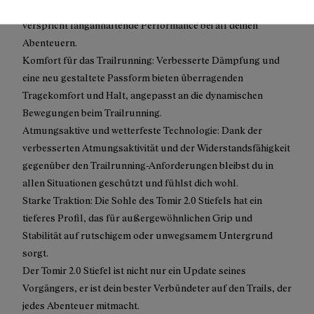
Stiefel hilft dir dabei, felsige Pfade zu bezwingen und
verspricht langanhaltende Performance bei all deinen
Abenteuern.
Komfort für das Trailrunning: Verbesserte Dämpfung und
eine neu gestaltete Passform bieten überragenden
Tragekomfort und Halt, angepasst an die dynamischen
Bewegungen beim Trailrunning.
Atmungsaktive und wetterfeste Technologie: Dank der
verbesserten Atmungsaktivität und der Widerstandsfähigkeit
gegenüber den Trailrunning-Anforderungen bleibst du in
allen Situationen geschützt und fühlst dich wohl.
Starke Traktion: Die Sohle des Tomir 2.0 Stiefels hat ein
tieferes Profil, das für außergewöhnlichen Grip und
Stabilität auf rutschigem oder unwegsamem Untergrund
sorgt.
Der Tomir 2.0 Stiefel ist nicht nur ein Update seines
Vorgängers, er ist dein bester Verbündeter auf den Trails, der
jedes Abenteuer mitmacht.