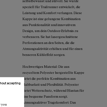
selbstbewusst und stilvoll. Sie wurde
speziell für Trailrunner entwickelt, die
Leistung und Komfort verlangen. Diese
Kappe ist eine gelungene Kombination
aus Funktionalität und innovativem
Design, um dein Outdoor-Erlebnis zu
verbessern. Sie hat lasergeschnittene
Perforationen an den Seiten, die die
Atmungsaktivität erhöhen und für einen
besseren Kühleffekt sorgen.
Hochwertiges Material: Die aus
recyceltem Polyester hergestellte Kappe
bietet die perfekte Kombination aus
hout accepting
Haltbarkeit und Flexibilität. Polyester
bietet Wetterschutz, während Elastan für
eine bequeme Passform sorgt.
Atmungsaktiver Tragekomfort: Das
w you