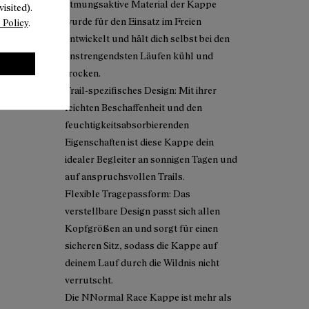
atmungsaktive Material der Kappe
isited).
wurde für den Einsatz im Freien
 Policy
.
entwickelt und hält dich selbst bei den
anstrengendsten Läufen kühl und
trocken.
Trail-spezifisches Design: Mit ihrer
leichten Beschaffenheit und den
feuchtigkeitsabsorbierenden
Eigenschaften ist diese Kappe dein
idealer Begleiter an sonnigen Tagen und
auf anspruchsvollen Trails.
Flexible Tragepassform: Das
verstellbare Design passt sich allen
Kopfgrößen an und sorgt für einen
sicheren Sitz, sodass die Kappe auf
deinem Lauf durch die Wildnis nicht
verrutscht.
Die NNormal Race Kappe ist mehr als