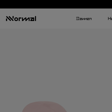
Damen
H