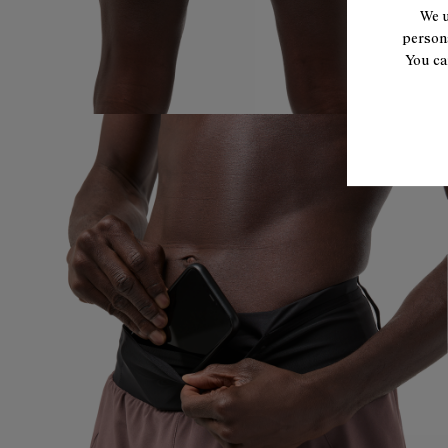
We u
persona
You ca