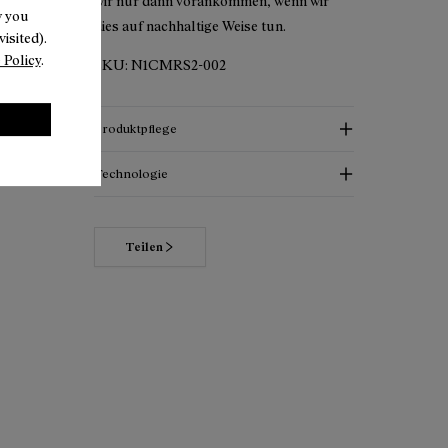
wir nur dann vorankommen, wenn wir
w you
dies auf nachhaltige Weise tun.
isited).
 Policy
.
SKU:
N1CMRS2-002
Produktpflege
Technologie
Teilen