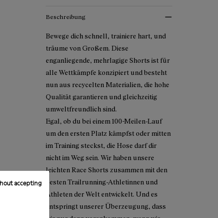
Beschreibung
Bewege dich schnell, trainiere hart, und
träume von Großem. Diese
enganliegende, mehrlagige Shorts ist für
alle Wettkämpfe konzipiert und besteht
nun aus recycelten Materialien, die hohe
Qualität garantieren und gleichzeitig
umweltfreundlich sind.
Egal, ob du bei einem 100-Meilen-Lauf
um den ersten Platz kämpfst oder mitten
im Training steckst, die Hose darf dir
nicht im Weg sein. Wir haben unsere
leichten Race Shorts zusammen mit den
besten Trailrunning-Athletinnen und
hout accepting
Athleten der Welt entwickelt. Und es
entspringt unserer Überzeugung, dass