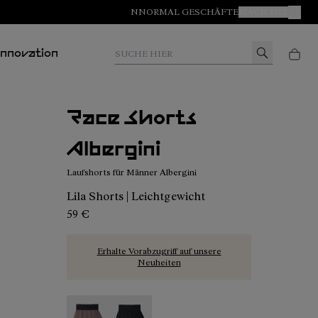
NNORMAL GESCHÄFTE
MACH MIT
MEIN
Suche hier
Innovation
Race Shorts
Albergini
Laufshorts für Männer Albergini
Lila Shorts | Leichtgewicht
59 €
Erhalte Vorabzugriff auf unsere
Neuheiten
Race Shorts Albergini - N1CMRS2-002 - Laufsho
Race Shorts Black - N1CMRS2-001