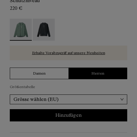
Schutzniveau
220 €
Trail Rain Jacket Green - N2CMRJ1-002
Trail Rain Jacket Black - N2CMRJ1-001
Erhalte Vorabzugriff auf unsere Neuheiten
Damen
Herren
Größentabelle
Grösse wählen (EU)
Hinzufügen