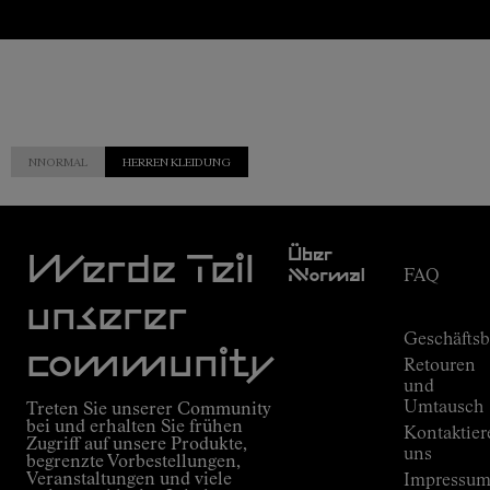
NNORMAL
HERREN KLEIDUNG
Kundendien
Über
Werde Teil
Nnormal
FAQ
Mission
Bestellungs
unserer
Versprechen
Geschäfts
Outdoor
community
Retouren
guide
und
Kilian
Umtausch
Treten Sie unserer Community
Jornets
bei und erhalten Sie frühen
Kontaktier
Alpine
Zugriff auf unsere Produkte,
Connections
uns
begrenzte Vorbestellungen,
Veranstaltungen und viele
Shops
Impressu