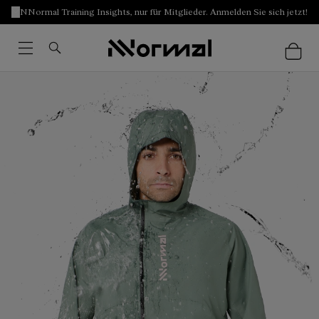
NNormal Training Insights, nur für Mitglieder. Anmelden Sie sich jetzt!