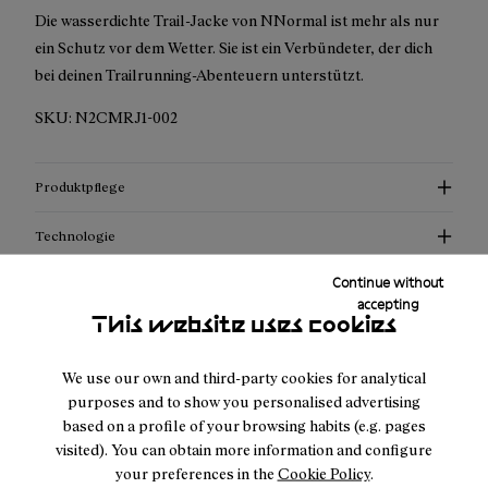
Die wasserdichte Trail-Jacke von NNormal ist mehr als nur
ein Schutz vor dem Wetter. Sie ist ein Verbündeter, der dich
bei deinen Trailrunning-Abenteuern unterstützt.
SKU:
N2CMRJ1-002
Produktpflege
Technologie
Continue without
accepting
Teilen
This website uses cookies
We use our own and third-party cookies for analytical
purposes and to show you personalised advertising
based on a profile of your browsing habits (e.g. pages
Glaub mir, diese neue
-Jacke ist
NNormal
visited). You can obtain more information and configure
für jeden Trail-Fan wie ein Sechser im Lotto.
your preferences in the
Cookie Policy
.