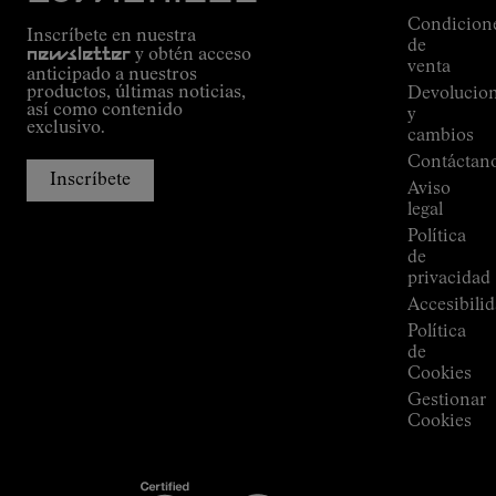
Alpine
Condicion
Inscríbete en nuestra
Connections
de
newsletter
y obtén acceso
de
venta
anticipado a nuestros
Kilian
productos, últimas noticias,
Devolucio
Jornet
así como contenido
y
Tiendas
exclusivo.
cambios
Press
Contáctan
Room
Inscríbete
Aviso
legal
Política
de
privacidad
Accesibili
Política
de
Cookies
Gestionar
Cookies