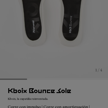
1 / 4
Kboix Bounce Sole
Kboix, la zapatilla reinventada.
Corre con impulso | Corre con amortiguación |