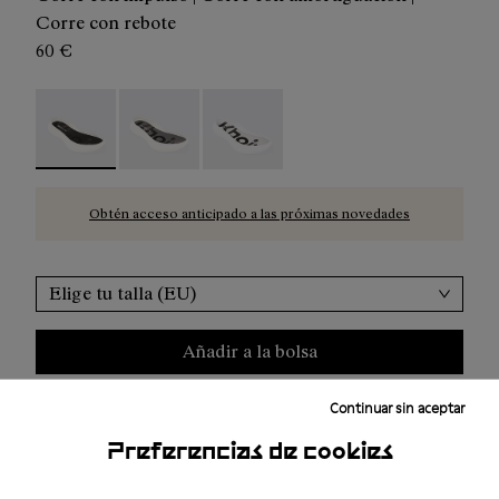
Corre con rebote
60 €
Kboix Bounce Sole - N2AKX03-001 - Kboix, la zapatilla re
Kboix Reactive Sole - N2AKX02-001
Kboix Soft Sole - N2AKX01-001
Obtén acceso anticipado a las próximas novedades
Elige tu talla (EU)
Añadir a la bolsa
Continuar sin aceptar
Envío gratuito a partir de 100€
Preferencias de cookies
Devolución en un plazo de 30 días.