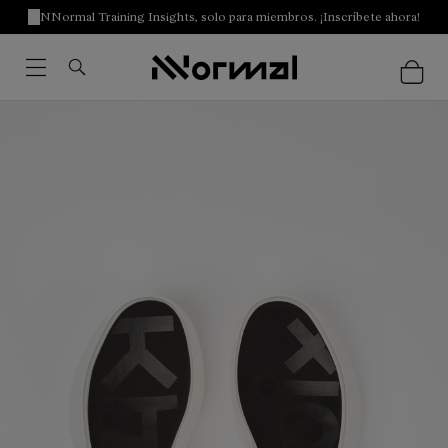
NNormal Training Insights, solo para miembros. ¡Inscríbete ahora!