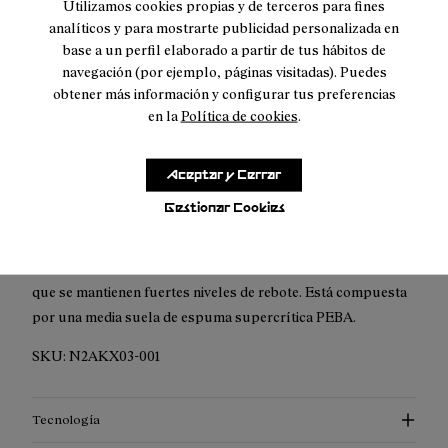
Utilizamos cookies propias y de terceros para fines
Entrega urgente con neutralidad climática disponible.
analíticos y para mostrarte publicidad personalizada en
base a un perfil elaborado a partir de tus hábitos de
navegación (por ejemplo, páginas visitadas). Puedes
obtener más información y configurar tus preferencias
en la
Política de cookies
.
Descripción
Aceptar y Cerrar
Elige esta media suela cuando quieras una media suela muy
Gestionar Cookies
reactiva que aun así se note suave. Esta media suela te ofrece
el equilibrio perfecto entre deformación y rebote. Obtienes
una mayor deformación en el material acolchado, a la vez
que se mantienen fuertes niveles de rebote. Está compuesta
por una media suela de espuma supercrítica PEBA.
SKU:
N2AKX03-001
Tecnología