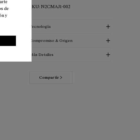
arte
SKU:
N2CMAJ1-002
os de
ón y
Tecnología
Compromiso & Origen
Más Detalles
Compartir
Descubre más sobre nuestros
compromisos