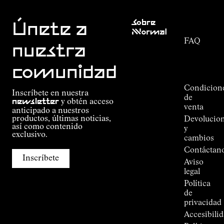
Atención
Sobre
al cliente
Únete a
Nnormal
FAQ
Misión
nuestra
Seguimiento
Compromiso
del
Guía de
comunidad
pedido
Outdoor
Alpine
Condicion
Inscríbete en nuestra
Connections
de
newsletter
y obtén acceso
de
venta
anticipado a nuestros
Kilian
productos, últimas noticias,
Devolucio
Jornet
así como contenido
y
Tiendas
exclusivo.
cambios
Press
Contáctan
Room
Inscríbete
Aviso
legal
Política
de
privacidad
Accesibili