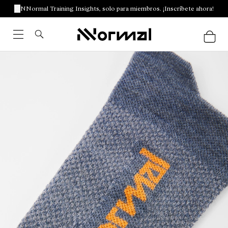
NNormal Training Insights, solo para miembros. ¡Inscríbete ahora!