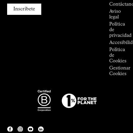
Press
Contáctan
Room
Inscríbete
Aviso
legal
Política
de
privacidad
Accesibili
Política
de
Cookies
Gestionar
Cookies