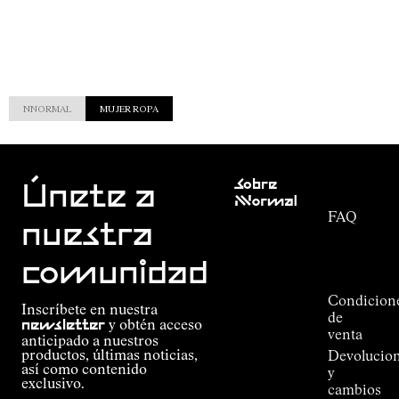
NNORMAL
MUJER ROPA
Atención
Sobre
al cliente
Únete a
Nnormal
FAQ
Misión
nuestra
Seguimiento
Compromiso
del
Guía de
comunidad
pedido
Outdoor
Alpine
Condicion
Inscríbete en nuestra
Connections
de
newsletter
y obtén acceso
de
venta
anticipado a nuestros
Kilian
productos, últimas noticias,
Devolucio
Jornet
así como contenido
y
Tiendas
exclusivo.
cambios