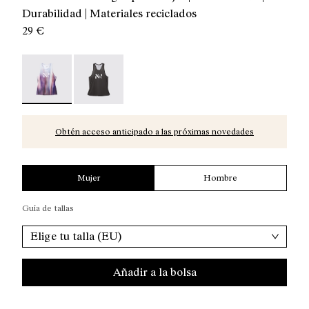
Durabilidad | Materiales reciclados
29 €
Race Tank W Print - N1CWRT1-002 - Camiseta running si
Women’s Race Tank - N1CWRT1-001
Obtén acceso anticipado a las próximas novedades
Mujer
Hombre
Guía de tallas
Elige tu talla (EU)
Añadir a la bolsa