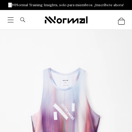
NNormal Training Insights, solo para miembros. ¡Inscríbete ahora!