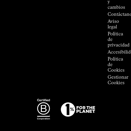
y
Tiendas
cambios
Press
Contáctan
Room
Aviso
legal
Política
de
privacidad
Accesibili
Política
de
Cookies
Gestionar
Cookies