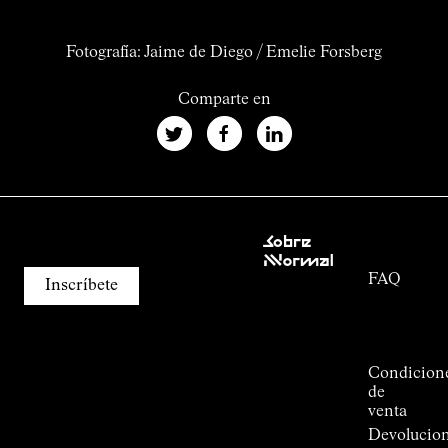
Fotografía: Jaime de Diego / Emelie Forsberg
Comparte en
Atención
Sobre
al cliente
Nnormal
FAQ
Misión
Inscríbete
Seguimiento
Compromiso
del
Guía de
pedido
Outdoor
Alpine
Condicion
Connections
de
de
venta
Kilian
Devolucio
Jornet