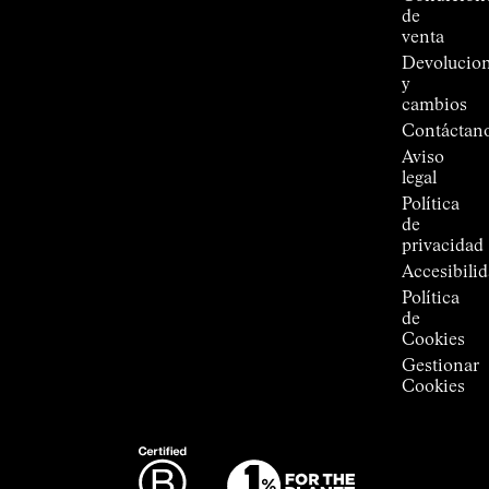
Connections
de
de
venta
Kilian
Devolucio
Jornet
y
Tiendas
cambios
Press
Contáctan
Room
Aviso
legal
Política
de
privacidad
Accesibili
Política
de
Cookies
Gestionar
Cookies