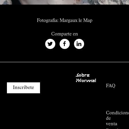
Fotografía: Margaux le Map
Comparte en
Atención
Sobre
al cliente
Nnormal
FAQ
Misión
Inscríbete
Seguimiento
Compromiso
del
Guía de
pedido
Outdoor
Alpine
Condicion
Connections
de
de
venta
Kilian