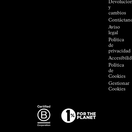
Devolucio
Jornet
y
Tiendas
cambios
Press
Contáctan
Room
Aviso
legal
Política
de
privacidad
Accesibili
Política
de
Cookies
Gestionar
Cookies