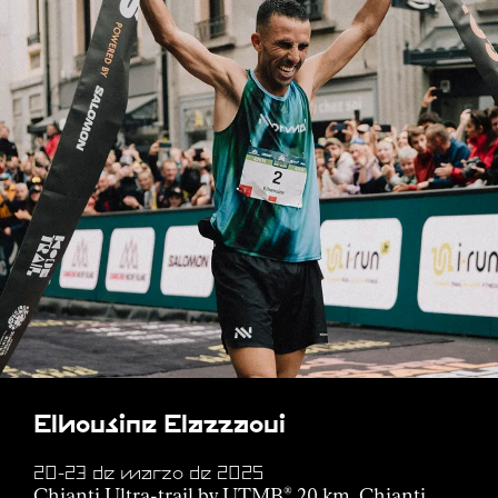
Elhousine Elazzaoui
20-23 de marzo de 2025
Chianti Ultra-trail by UTMB
20 km, Chianti,
®