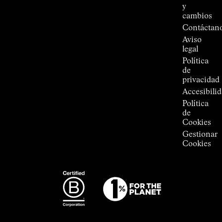
Jornet
y
Tiendas
cambios
Press
Contáctan
Room
Aviso
legal
Política
de
privacidad
Accesibili
Política
de
Cookies
Gestionar
Cookies