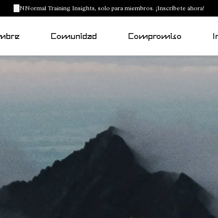
NNormal Training Insights, solo para miembros. ¡Inscríbete ahora!
mbre
Comunidad
Compromiso
I