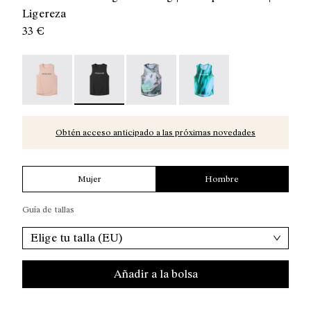
Ligereza
33 €
Race Tank NN Dusty Pink - N1CMRT2-006
Race Tank NN Black - N1CMRT2-005 - Camiset
Race Tank Nature AI Print - N1CM
Race Tank Print - N1CM
Obtén acceso anticipado a las próximas novedades
Mujer
Hombre
Guía de tallas
Elige tu talla (EU)
Añadir a la bolsa