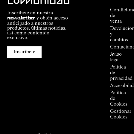
comunidad
Outdoor
Alpine
Condicion
Inscríbete en nuestra
Connections
de
newsletter
y obtén acceso
de
venta
anticipado a nuestros
Kilian
productos, últimas noticias,
Devolucio
Jornet
así como contenido
y
Tiendas
exclusivo.
cambios
Press
Contáctan
Room
Inscríbete
Aviso
legal
Política
de
privacidad
Accesibili
Política
de
Cookies
Gestionar
Cookies