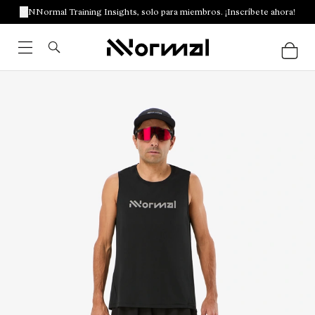
NNormal Training Insights, solo para miembros. ¡Inscríbete ahora!